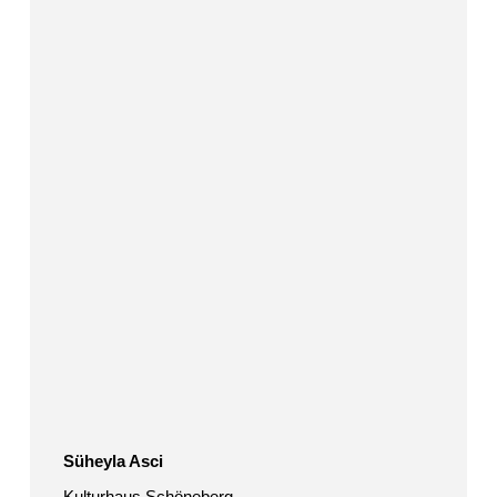
Asci
Süheyla Asci
Kulturhaus Schöneberg