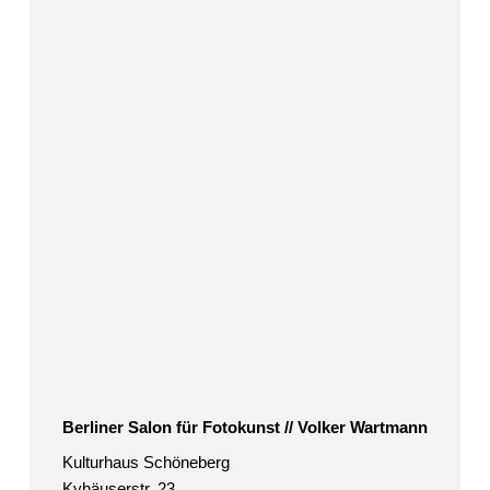
für
Fotokunst
//
Volker
Wartmann
Berliner Salon für Fotokunst // Volker Wartmann
Kulturhaus Schöneberg
Kyhäuserstr. 23