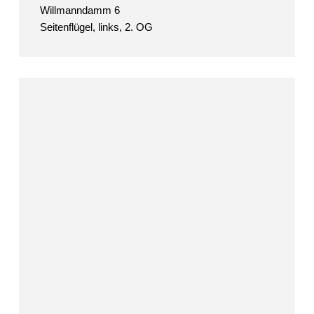
Willmanndamm 6
Seitenflügel, links, 2. OG
Manfred
Gipper