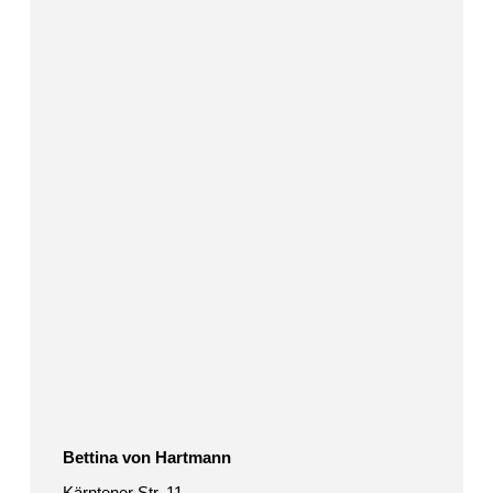
von
Hartmann
Bettina von Hartmann
Kärntener Str. 11