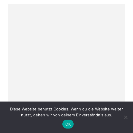
Christiane
John
Diese Website benutzt Cookies. Wenn du die Website weiter
nutzt, gehen wir von deinem Einverständnis aus.
OK
Christiane John