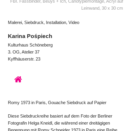
FBI. Fassbinder, Beuys + Ich, Canotypiemontage, Acryl auf
Leinwand, 30 x 30 cm
Malerei, Siebdruck, Installation, Video
Karina Pośpiech
Kulturhaus Schöneberg
3. OG, Atelier 37
Kyffhäuserstr. 23
www.unisono-
art.de
Romy 1973 in Paris, Gouache Siebdruck auf Papier
Diese Siebdruckreihe basiert auf dem Foto der Berliner
Fotografin Helga Kneidl, die während einer dreitägigen
Begegnung mit Romy Schneider 1973 in Paris eine Reihe