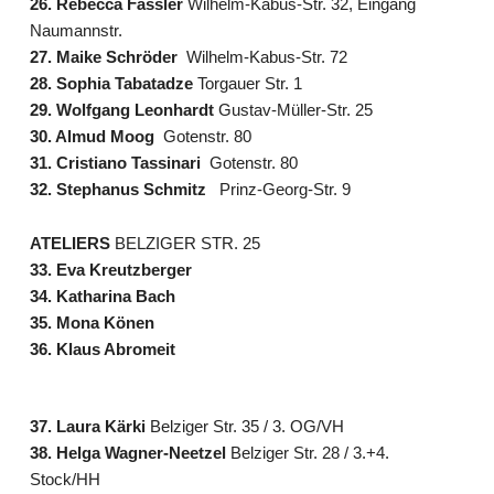
26. Rebecca Fässler
Wilhelm-Kabus-Str. 32, Eingang
Naumannstr.
27. Maike Schröder
Wilhelm-Kabus-Str. 72
28. Sophia Tabatadze
Torgauer Str. 1
29. Wolfgang Leonhardt
Gustav-Müller-Str. 25
30. Almud Moog
Gotenstr. 80
31. Cristiano Tassinari
Gotenstr. 80
32. Stephanus Schmitz
Prinz-Georg-Str. 9
ATELIERS
BELZIGER STR. 25
33. Eva Kreutzberger
34. Katharina Bach
35. Mona Könen
36. Klaus Abromeit
37. Laura Kärki
Belziger Str. 35 / 3. OG/VH
38. Helga Wagner-Neetzel
Belziger Str. 28 / 3.+4.
Stock/HH