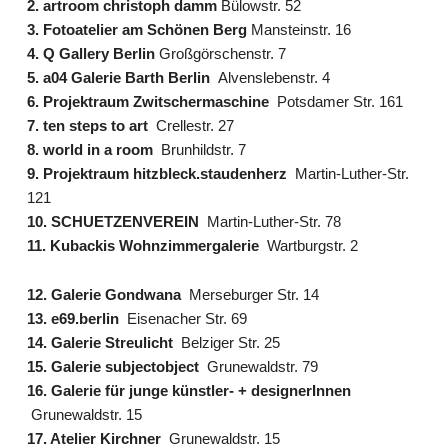
2. artroom christoph damm
Bülowstr. 52
3. Fotoatelier am Schönen Berg
Mansteinstr. 16
4. Q Gallery Berlin
Großgörschenstr. 7
5. a04 Galerie Barth Berlin
Alvenslebenstr. 4
6. Projektraum Zwitschermaschine
Potsdamer Str. 161
7. ten steps to art
Crellestr. 27
8. world in a room
Brunhildstr. 7
9. Projektraum hitzbleck.staudenherz
Martin-Luther-Str.
121
10. SCHUETZENVEREIN
Martin-Luther-Str. 78
11. Kubackis Wohnzimmergalerie
Wartburgstr. 2
12. Galerie Gondwana
Merseburger Str. 14
13. e69.berlin
Eisenacher Str. 69
14. Galerie Streulicht
Belziger Str. 25
15. Galerie subjectobject
Grunewaldstr. 79
16. Galerie für junge künstler- + designerInnen
Grunewaldstr. 15
17. Atelier Kirchner
Grunewaldstr. 15